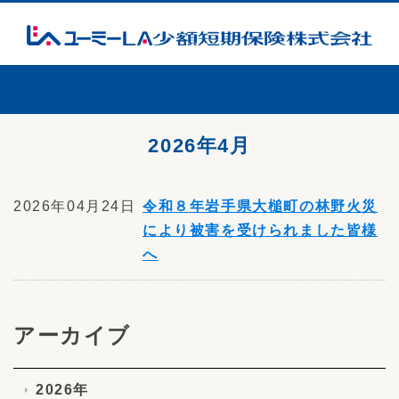
2026年4月
2026年04月24日
令和８年岩手県大槌町の林野火災
により被害を受けられました皆様
へ
アーカイブ
2026年