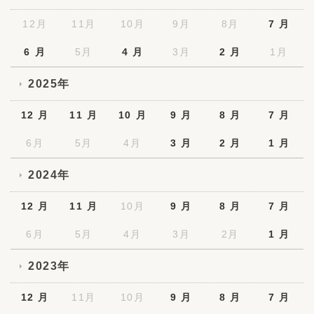
12月
11月
10月
9月
8月
7 月
6 月
5月
4 月
3月
2 月
1月
2025年
12 月
11 月
10 月
9 月
8 月
7 月
6月
5月
4月
3 月
2 月
1 月
2024年
12 月
11 月
10月
9 月
8 月
7 月
6月
5月
4月
3月
2月
1 月
2023年
12 月
11月
10月
9 月
8 月
7 月