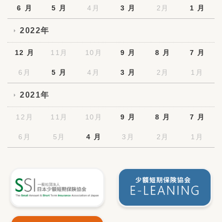
6 月
5 月
4月
3 月
2月
1 月
2022年
12 月
11月
10月
9 月
8 月
7 月
6月
5 月
4月
3 月
2月
1月
2021年
12月
11月
10月
9 月
8 月
7 月
6月
5月
4 月
3月
2月
1月