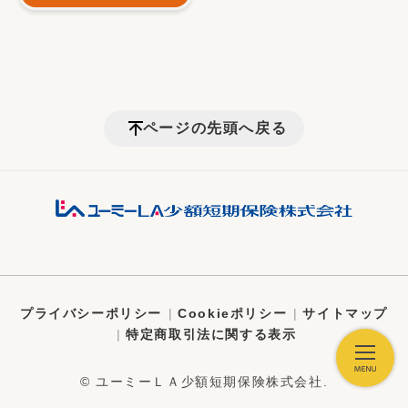
ページの先頭へ戻る
プライバシーポリシー
Cookieポリシー
サイトマップ
特定商取引法に関する表示
© ユーミーＬＡ少額短期保険株式会社.